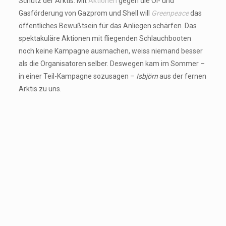
Schutz der Arktis. Mit
Aktionen
gegen die Öl- und
Gasförderung von Gazprom und Shell will
Greenpeace
das
öffentliches Bewußtsein für das Anliegen schärfen. Das
spektakuläre Aktionen mit fliegenden Schlauchbooten
noch keine Kampagne ausmachen, weiss niemand besser
als die Organisatoren selber. Deswegen kam im Sommer –
in einer Teil-Kampagne sozusagen –
Isbjörn
aus der fernen
Arktis zu uns.