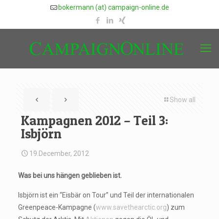
bokermann (at) campaign-online.de
Show all
Kampagnen 2012 – Teil 3:
Isbjörn
19.December, 2012
Was bei uns hängen geblieben ist.
Isbjörn ist ein “Eisbär on Tour” und Teil der internationalen
Greenpeace-Kampagne (
www.savethearctic.org
) zum