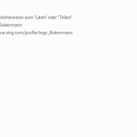
üblicherweise zum “Liken” oder “Teilen”
go Bokermann
www.xing.com/profile/Ingo_Bokermann