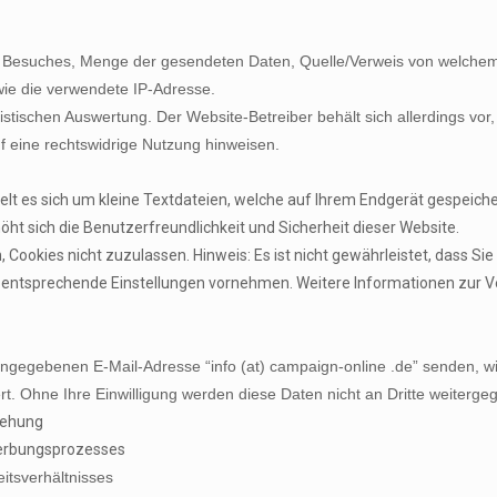
 Besuches, Menge der gesendeten Daten, Quelle/Verweis von welchem S
ie die verwendete IP-Adresse.
istischen Auswertung. Der Website-Betreiber behält sich allerdings vor,
uf eine rechtswidrige Nutzung hinweisen.
lt es sich um kleine Textdateien, welche auf Ihrem Endgerät gespeicher
öht sich die Benutzerfreundlichkeit und Sicherheit dieser Website.
 Cookies nicht zuzulassen. Hinweis: Es ist nicht gewährleistet, dass Si
 entsprechende Einstellungen vornehmen. Weitere Informationen zur V
angegebenen E-Mail-Adresse “info (at) campaign-online .de” senden, w
. Ohne Ihre Einwilligung werden diese Daten nicht an Dritte weiterg
iehung
erbungsprozesses
itsverhältnisses