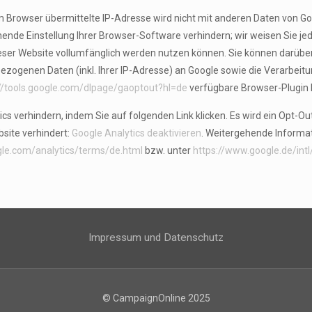
m Browser übermittelte IP-Adresse wird nicht mit anderen Daten von 
nde Einstellung Ihrer Browser-Software verhindern; wir weisen Sie jedo
eser Website vollumfänglich werden nutzen können. Sie können darüber
ezogenen Daten (inkl. Ihrer IP-Adresse) an Google sowie die Verarbeitu
://tools.google.com/dlpage/gaoptout?hl=de
verfügbare Browser-Plugin h
cs verhindern, indem Sie auf folgenden Link klicken. Es wird ein Opt-Ou
site verhindert:
Google Analytics deaktivieren
. Weitergehende Inform
gle.com/analytics/terms/de.html
bzw. unter
https://www.google.de/intl
Impressum und Datenschutz
© CampaignOnline 2025