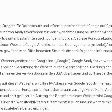
tragten für Datenschutz und Informationsfreiheit mit Google auf Gr
tung von Analyseverfahren zur Reichweitenmessung bei Internet-Ang
tics unter bestimmten Bedingungen möglich. An diese Voraussetzungen
 dieser Webseite Google Analytics um den Code „gat._anonymizeIp();“ e
zu gewährleisten. Bitte beachten Sie auch die nachfolgenden Informat
 Webanalysedienst der Google Inc. („Google“). Google Analytics verwend
alyse der Benutzung der Website durch Sie ermöglichen. Die durch den
 an einen Server von Google in den USA übertragen und dort gespeiche
g auf dieser Webseite, wird Ihre IP-Adresse von Google jedoch innerhal
ns über den Europäischen Wirtschaftsraum zuvor gekürzt. Nur in Ausn
n und dort gekürzt. Im Auftrag des Betreibers dieser Website wird Goo
s über die Websiteaktivitäten zusammenzustellen und um weitere mit
Websitebetreiber zu erbringen.