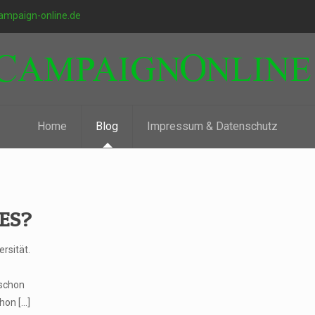
ampaign-online.de
Home
Blog
Impressum & Datenschutz
TES?
rsität.
 schon
chon
[…]