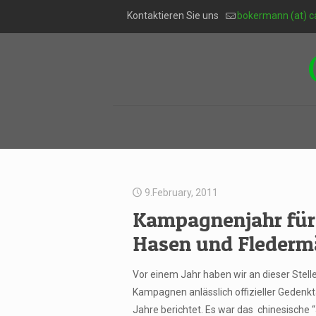
Kontaktieren Sie uns
bokermann (at) c
9.February, 2011
Kampagnenjahr für
Hasen und Flederm
Vor einem Jahr haben wir an dieser Stelle
Kampagnen anlässlich offizieller Gedenkt
Jahre berichtet. Es war das chinesische 