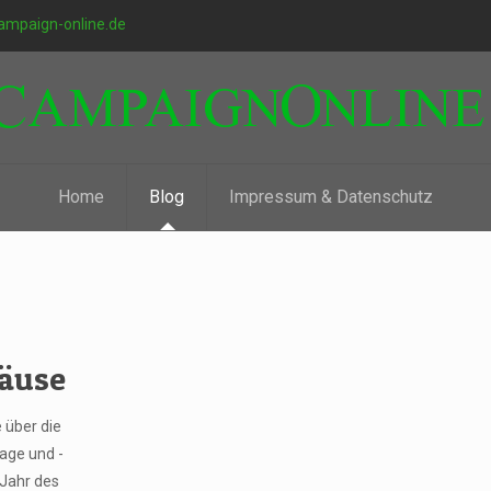
ampaign-online.de
Home
Blog
Impressum & Datenschutz
äuse
 über die
age und -
“Jahr des