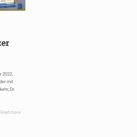
zer
r
r 2022,
der mit
ehr, Dr.
Read more