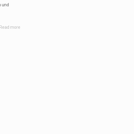
n und
Read more