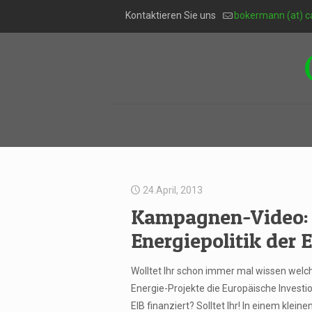
Kontaktieren Sie uns
bokermann (at) c
24.April, 2013
Kampagnen-Video:
Energiepolitik der 
Wolltet Ihr schon immer mal wissen welc
Energie-Projekte die Europäische Invest
EIB finanziert? Solltet Ihr! In einem kleine