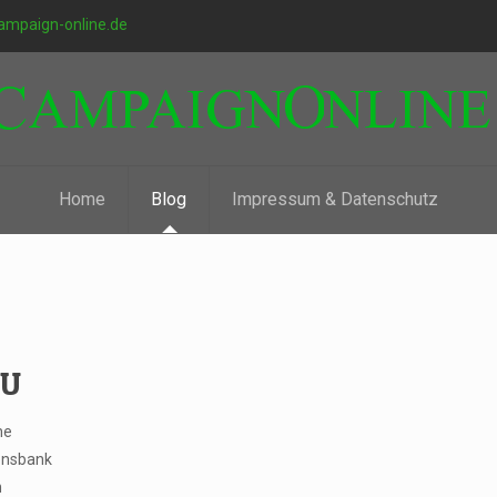
ampaign-online.de
Home
Blog
Impressum & Datenschutz
EU
he
ionsbank
n